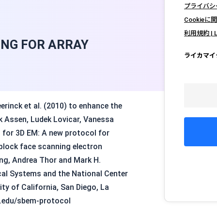
プライバシーポリ
Cookieに関
利用規約 | Le
ING FOR ARRAY
ライカマイ
erinck et al. (2010) to enhance the
k Assen, Ludek Lovicar, Vanessa
for 3D EM: A new protocol for
 block face scanning electron
ng, Andrea Thor and Mark H.
ical Systems and the National Center
y of California, San Diego, La
sd.edu/sbem-protocol