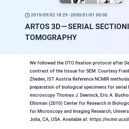
2019/09/02 18:29 -
2030/01/01 00:00
ARTOS 3D－SERIAL SECTION
TOMOGRAPHY
We followed the OTO fixation protocol after De
contrast of the tissue for SEM. Courtesy Fran
Zheden, IST Austria Reference NCMIR methods 
preparation of biological specimens for serial
microscopy Thomas J. Deerinck, Eric A. Busho
Ellisman (2010) Center for Research in Biolog
for Microscopy and Imaging Research, Universit
Jolla, CA, USA. Available at: https://ncmir.uc