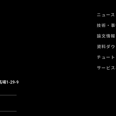
ニュース
技術・事
論文情報
資料ダウ
チュート
サービス
m
場1-29-9