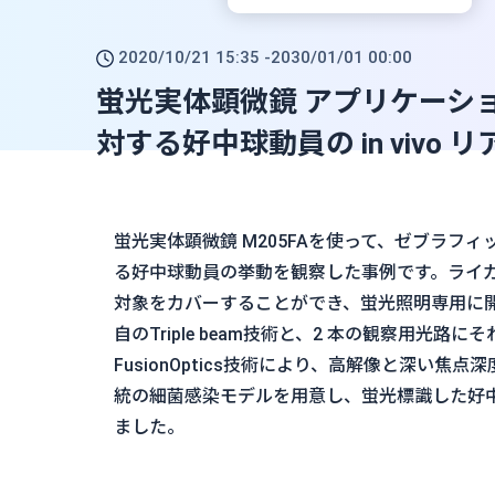
2020/10/21 15:35 -
2030/01/01 00:00
蛍光実体顕微鏡 アプリケーシ
対する好中球動員の in vivo
蛍光実体顕微鏡 M205FAを使って、ゼブラフ
る好中球動員の挙動を観察した事例です。ライカの
対象をカバーすることができ、蛍光照明専用に
自のTriple beam技術と、2 本の観察用光
FusionOptics技術により、高解像と深い焦
統の細菌感染モデルを用意し、蛍光標識した好
ました。