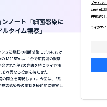
プライバシーポリ
Cookieに関
利用規約 | Le
ョンノート「細菌感染に
ライカマイ
 リアルタイム観察」
ィッシュ初期胚の細菌感染モデルにおけ
 M205FAは、1台で広範囲の観察
開発された第3の光路を持つライカ独
路にそれぞれ異なる役割を持たせた
点深度の両立を実現します。今回は、2系
中球の感染後の挙動を経時的に観察し