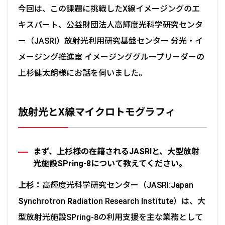
今回は、この課題に挑戦したX線イメージングのエ
キスパート、公益財団法人高輝度光科学研究センタ
ー（JASRI）放射光利用研究基盤センター 分光・イ
メージング推進室 イメージンググループリーダーの
上杉健太朗様にお話を伺いました。
放射光とX線マイクロトモグラフィ
まず、上杉様の在籍されるJASRIと、大型放射
光施設SPring-8について教えてください。
上杉：
高輝度光科学研究センター（JASRI:
Ja
pan
S
ynchrotron
R
adiation Research
I
nstitute）は、大
型放射光施設SPring-8の利用支援を主な業務として