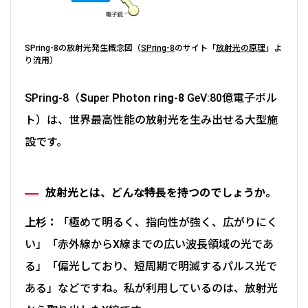
SPring-8の放射光発生概念図（
SPring-8
のサイト「
放射光の原理
」よ
り流用）
SPring-8（
S
uper
P
hoton
ring-8
GeV:80億電子ボル
ト）は、世界最高性能の放射光を生み出せる大型施
設です。
放射光とは、どんな特長を持つのでしょうか。
上杉：
「極めて明るく、指向性が強く、広がりにく
い」「赤外線からX線までの広い波長領域の光であ
る」「偏光しており、短周期で明滅するパルス光で
ある」などですね。私が利用しているのは、放射光